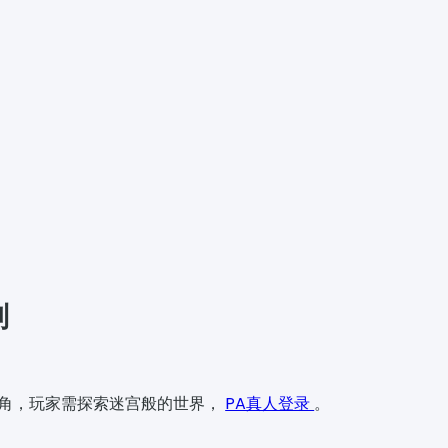
则
称视角，玩家需探索迷宫般的世界，
PA真人登录
。