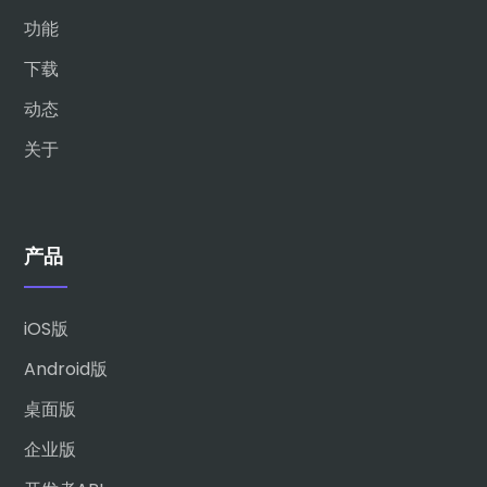
功能
下载
动态
关于
产品
iOS版
Android版
桌面版
企业版