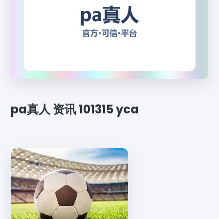
pa真人 资讯 101315 yca