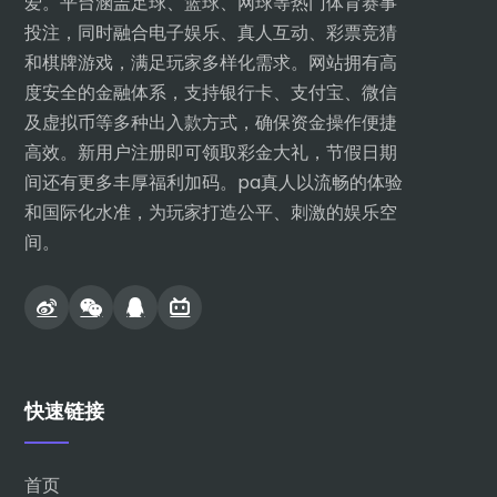
爱。平台涵盖足球、篮球、网球等热门体育赛事
投注，同时融合电子娱乐、真人互动、彩票竞猜
和棋牌游戏，满足玩家多样化需求。网站拥有高
度安全的金融体系，支持银行卡、支付宝、微信
及虚拟币等多种出入款方式，确保资金操作便捷
高效。新用户注册即可领取彩金大礼，节假日期
间还有更多丰厚福利加码。pa真人以流畅的体验
和国际化水准，为玩家打造公平、刺激的娱乐空
间。
快速链接
首页