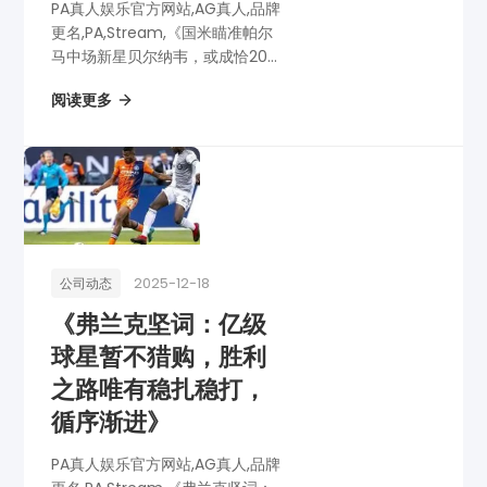
PA真人娱乐官方网站,AG真人,品牌
更名,PA,Stream,《国米瞄准帕尔
马中场新星贝尔纳韦，或成恰20关
键替补人选！》
阅读更多
2025-12-18
公司动态
《弗兰克坚词：亿级
球星暂不猎购，胜利
之路唯有稳扎稳打，
循序渐进》
PA真人娱乐官方网站,AG真人,品牌