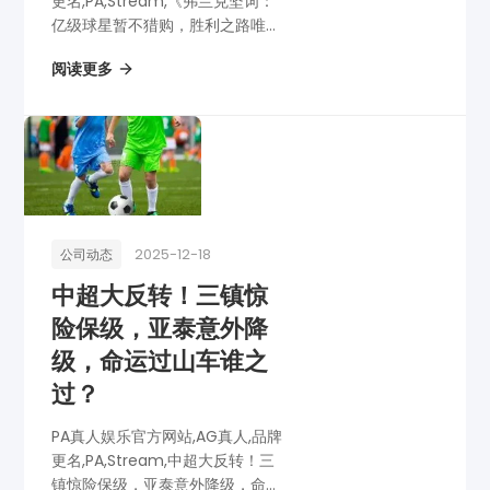
更名,PA,Stream,《弗兰克坚词：
亿级球星暂不猎购，胜利之路唯有
稳扎稳打，循序渐进》
阅读更多
2025-12-18
公司动态
中超大反转！三镇惊
险保级，亚泰意外降
级，命运过山车谁之
过？
PA真人娱乐官方网站,AG真人,品牌
更名,PA,Stream,中超大反转！三
镇惊险保级，亚泰意外降级，命运