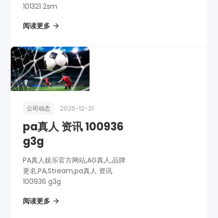
101321 2sm
阅读更多
2025-12-21
公司动态
pa真人 资讯 100936
g3g
PA真人娱乐官方网站,AG真人,品牌
更名,PA,Stream,pa真人 资讯
100936 g3g
阅读更多