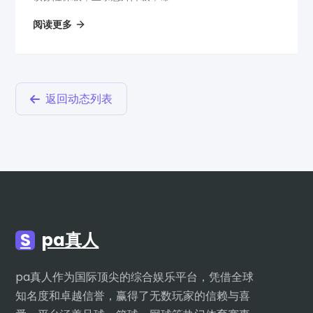
过山车谁之过？
阅读更多
返回动态列表
S
pa真人
pa真人作为国际顶尖的综合娱乐平台，凭借全球
知名度和卓越信誉，赢得了无数玩家的信赖与喜