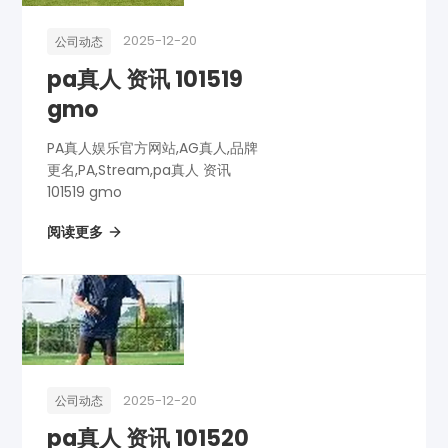
2025-12-20
公司动态
pa真人 资讯 101519
gmo
PA真人娱乐官方网站,AG真人,品牌
更名,PA,Stream,pa真人 资讯
101519 gmo
阅读更多
2025-12-20
公司动态
pa真人 资讯 101520