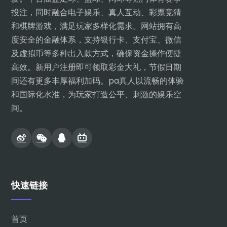
投注，同时融合电子娱乐、真人互动、彩票竞猜
和棋牌游戏，满足玩家多样化需求。网站拥有高
度安全的金融体系，支持银行卡、支付宝、微信
及虚拟币等多种出入款方式，确保资金操作便捷
高效。新用户注册即可领取彩金大礼，节假日期
间还有更多丰厚福利加码。pa真人以流畅的体验
和国际化水准，为玩家打造公平、刺激的娱乐空
间。
快速链接
首页