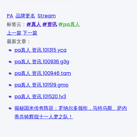
PA
品牌更名
Stream
标签云：
#真人
#资讯
#pa真人
上一篇
下一篇
最新文章：
pa真人 资讯 101315 yca
pa真人 资讯 100936 g3g
pa真人 资讯 100946 tam
pa真人 资讯 101519 gmo
pa真人 资讯 101520 1v3
揭秘国米传奇阵容：罗纳尔多领衔，马特乌斯、萨内
蒂共铸辉煌十一人梦之队！