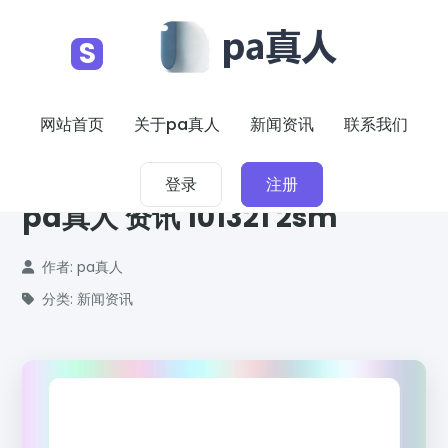
S
网站首页
关于pa真人
新闻资讯
联系我们
2025-12-22
登录
注册
pa真人 资讯 101321 2sm
作者: pa真人
分类: 新闻资讯