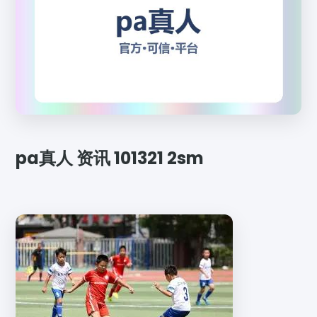
pa真人 资讯 101321 2sm