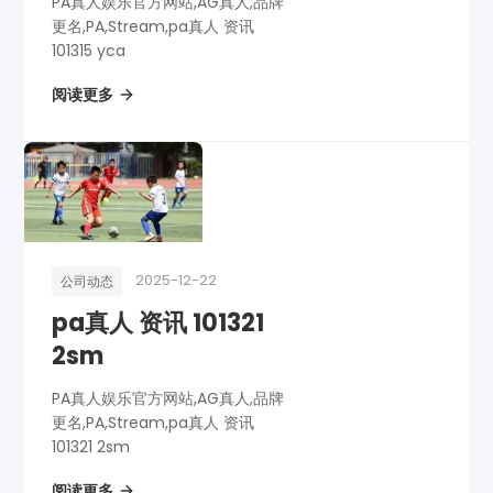
PA真人娱乐官方网站,AG真人,品牌
更名,PA,Stream,pa真人 资讯
101315 yca
阅读更多
2025-12-22
公司动态
pa真人 资讯 101321
2sm
PA真人娱乐官方网站,AG真人,品牌
更名,PA,Stream,pa真人 资讯
101321 2sm
阅读更多