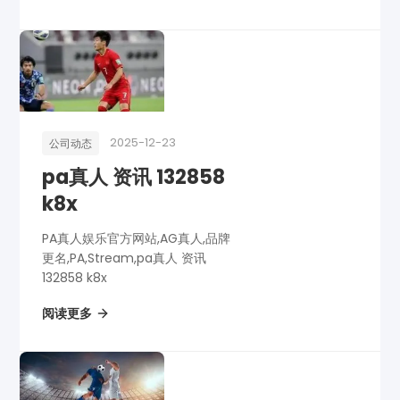
2025-12-23
公司动态
pa真人 资讯 132858
k8x
PA真人娱乐官方网站,AG真人,品牌
更名,PA,Stream,pa真人 资讯
132858 k8x
阅读更多