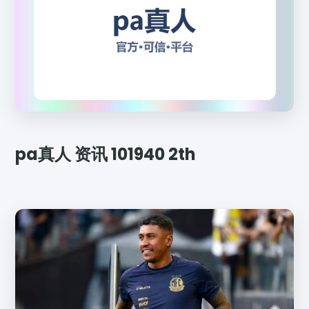
pa真人 资讯 101940 2th