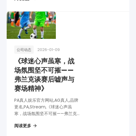
2026-01-09
公司动态
《球迷心声虽寒，战
场氛围坚不可摧——
弗兰克谈赛后嘘声与
赛场精神》
PA真人娱乐官方网站,AG真人,品牌
更名,PA,Stream,《球迷心声虽
寒，战场氛围坚不可摧——弗兰克
谈赛后嘘声与赛场精神》
阅读更多