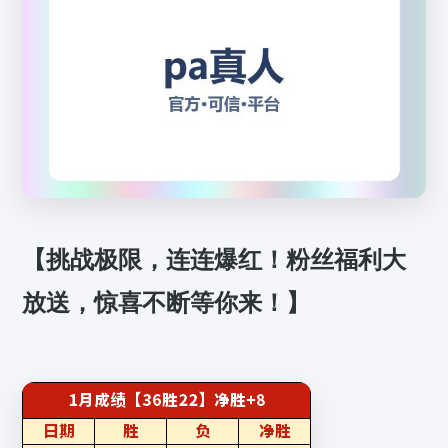
【挑战极限，连连爆红！粉丝福利大
放送，惊喜不断等你来！】