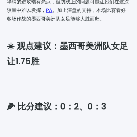
华纳的进攻端有亮点，但防线上的问题可能让她们在这次
较量中难以发挥，
PA
。加上深盘的支持，本场比赛看好
客场作战的墨西哥美洲队女足能够大胜而归。
☀️ 观点建议：墨西哥美洲队女足
让1.75胜
🌽 比分建议：0：2、0：3