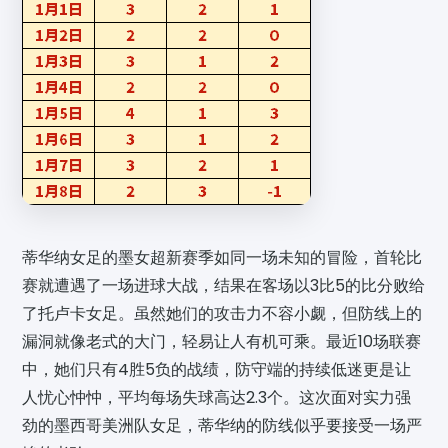
蒂华纳女足的墨女超新赛季如同一场未知的冒险，首轮比
赛就遭遇了一场进球大战，结果在客场以3比5的比分败给
了托卢卡女足。虽然她们的攻击力不容小觑，但防线上的
漏洞就像老式的大门，轻易让人有机可乘。最近10场联赛
中，她们只有4胜5负的战绩，防守端的持续低迷更是让
人忧心忡忡，平均每场失球高达2.3个。这次面对实力强
劲的墨西哥美洲队女足，蒂华纳的防线似乎要接受一场严