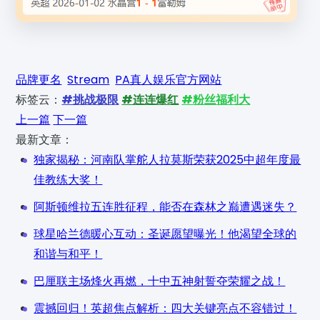
品牌更名
Stream
PA真人娱乐官方网站
标签云：
#挑战极限
#连连爆红
#粉丝福利大
上一篇
下一篇
最新文章：
独家揭秘：河南队掌舵人拉莫斯荣获2025中超年度最
佳教练大奖！
阿斯顿维拉五连胜征程，能否在森林之巅遭遇迷失？
球星哈兰德暖心互动：圣诞愿望曝光！他渴望全球的
和谐与和平！
巴厘联主场烽火再燃，十中五神射誓夺荣耀之战！
震撼回归！英超焦点解析：四大关键亮点不容错过！