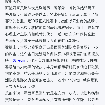
峻的考验。
而墨西哥美洲队女足则是另一番景象，首轮虽然经历了一
些波折，但最终还是以2比1的比分笑到了最后，拿下了新
赛季的首胜。近10场正式比赛中，她们以7胜1负的战绩，
胜率高达70%，攻防两端的表现堪称完美。而且，球队在
心理上对主队有着绝对的优势，近10次交锋中保持全胜，
蒂华纳女足甚至一球未进，反而被狂灌3.2球。
数据上，本场比赛亚盘开出墨西哥美洲队女足客场让1.75
的深盘，这个盘口无疑是对两队实力和状态差距的直接反
映，
Stream
。作为实力和形象都更胜一筹的球队，能在
客场给出如此深的让步，本身就预示着她们有信心打破数
据的束缚。结合蒂华纳女足那漏洞百出的防线和墨西哥美
洲队女足那火力全开的攻击力，这个1.75的盘口就像是双
方实力对比的明镜。
总的来说，墨西哥美洲队女足在实力、状态、攻防均衡和
交锋记录上，都对蒂华纳女足有着压倒性的优势。尽管蒂