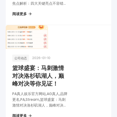
焦点解析：四大关键亮点不容错
过！
阅读更多
2026-01-10
公司动态
篮球盛宴：马刺激情
对决洛杉矶湖人，巅
峰对决等你见证！
PA真人娱乐官方网站,AG真人,品牌
更名,PA,Stream,篮球盛宴：马刺
激情对决洛杉矶湖人，巅峰对决等
你见证！
阅读更多