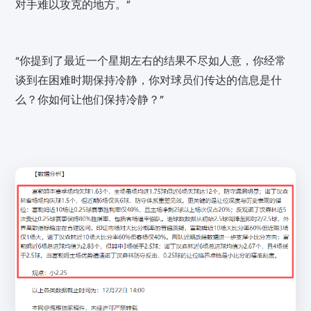
对手难以攻克的地方。”
“你提到了最近一个星期左右的结果不尽如人意，你经常
谈到在困难时期保持冷静，你对球员们传达的信息是什
么？你如何让他们保持冷静？”