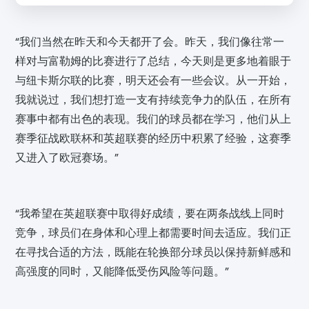
“我们当然在昨天和今天都开了会。昨天，我们像往常一
样对与富勒姆的比赛进行了总结，今天则是更多地着眼于
与纽卡斯尔联的比赛，明天还会有一些会议。从一开始，
我就说过，我们想打造一支有持续竞争力的队伍，在所有
赛事中都有出色的表现。我们的球员都在学习，他们从上
赛季征战欧联杯和英超联赛的经历中积累了经验，这赛季
又进入了欧冠赛场。”
“我希望在英超联赛中取得好成绩，要在两条战线上同时
竞争，球员们在身体和心理上都需要时间去适应。我们正
在寻找合适的方法，既能在轮换部分球员以保持新鲜感和
高强度的同时，又能降低受伤风险等问题。”