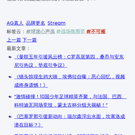
AG真人
品牌更名
Stream
标签云：
#球迷心声虽
#战场氛围坚
#不可摧
上一篇
下一篇
最新文章：
《曼联五年引援风云榜：C罗高居第四，桑乔与安东
尼引热议，垫底引争议》
《镜头惊现生鸡大啖，埃弗拉自曝：恶心回忆，视频
成终身遗憾！》
“激情碰撞！10国少年足球精英齐聚，与法国、巴西、
科特迪瓦同场竞技，蒙太古杯分组大揭秘！”
《巴塞罗那引援新动向：瑞尔森浮出水面，坎塞洛成
潜在目标？》