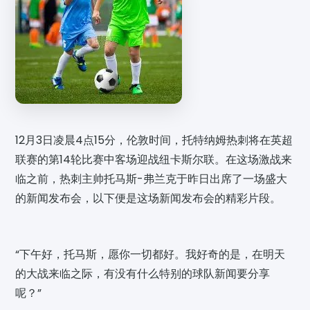
12月3日凌晨4点15分，伦敦时间，托特纳姆热刺将在英超
联赛的第14轮比赛中客场迎战纽卡斯尔联。在这场激战来
临之前，热刺主帅托马斯-弗兰克于昨日出席了一场盛大
的新闻发布会，以下便是这场新闻发布会的精彩片段。
“下午好，托马斯，愿你一切都好。我好奇的是，在明天
的大战来临之际，有没有什么特别的球队新闻要分享
呢？”