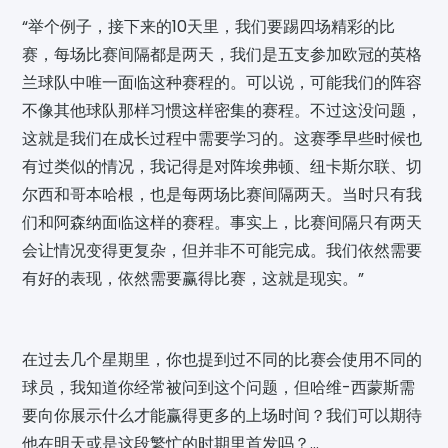
“举个例子，接下来的10天里，我们要踢四场精彩的比
赛，每场比赛间隔都是两天，我们是五支参加欧冠的英格
兰球队中唯一面临这种赛程的。可以说，可能我们的阵容
不像其他球队那样习惯这样密集的赛程。不过这没问题，
这就是我们在成长过程中需要学习的。这赛季早些时候也
有过类似的情况，我记得是对阵埃弗顿、纽卡斯尔联、切
尔西和哥本哈根，也是每两场比赛间隔两天。当时只有我
们和阿森纳面临这样的赛程。事实上，比赛间隔只有两天
会让情况变得更复杂，但并非不可能完成。我们依然需要
有好的表现，依然需要赢得比赛，这就是现实。”
在过去几个星期里，你也提到过不同的比赛会使用不同的
球员，我知道你经常被问到这个问题，但哈维-西蒙斯需
要向你展示什么才能赢得更多的上场时间？我们可以期待
他在明天或是这段繁忙的时期里首发吗？...