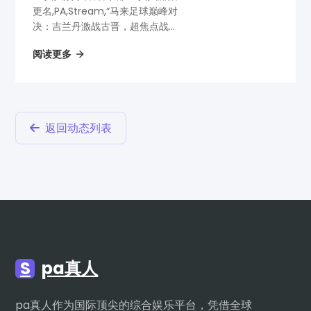
更名,PA,Stream,“马来足球巅峰对
决：吉兰丹激战古晋，超焦点战一
触即发！”
阅读更多
返回动态列表
S
pa真人
pa真人作为国际顶尖的综合娱乐平台，凭借全球