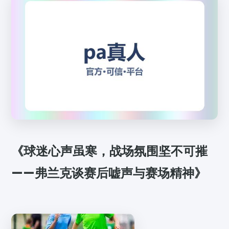
《球迷心声虽寒，战场氛围坚不可摧
——弗兰克谈赛后嘘声与赛场精神》