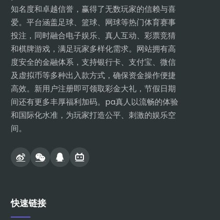
知名度和卓越信誉，赢得了无数玩家的信赖与喜
爱。平台涵盖足球、篮球、网球等热门体育赛事
投注，同时融合电子娱乐、真人互动、彩票竞猜
和棋牌游戏，满足玩家多样化需求。网站拥有高
度安全的金融体系，支持银行卡、支付宝、微信
及虚拟币等多种出入款方式，确保资金操作便捷
高效。新用户注册即可领取彩金大礼，节假日期
间还有更多丰厚福利加码。pa真人以流畅的体验
和国际化水准，为玩家打造公平、刺激的娱乐空
间。
快速链接