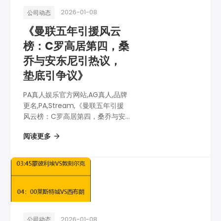
2026-01-08
公司动态
《曼联五年引援风云
榜：C罗高居第四，桑
乔与安东尼引热议，
垫底引争议》
PA真人娱乐官方网站,AG真人,品牌
更名,PA,Stream,《曼联五年引援
风云榜：C罗高居第四，桑乔与安
东尼引热议，垫底引争议》
阅读更多
2026-01-08
公司动态