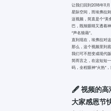
让我们回到2018年
星际空间，而埃弗拉则
这视频，简直是个“美
巴，既辣眼睛又透着神
“声名狼藉”。
直到现在，埃弗拉对
那么，这个视频里到
我们可不想变成现代版
简而言之，在这短短一
码，全程眼神“火热”
🖋️ 视频
大家感恩节