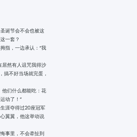
：圣诞节会不会也被这
拉这一套？
拇指，一边承认：“我
在居然有人诅咒我得沙
口，搞不好当场就完蛋，
！他们什么都能吃：花
运动了！”
生涯夺得过20座冠军
小心翼翼，他这举动说
后悔事里，不会牵扯到