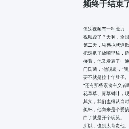
频终于结束
但这视频有一种魔力
视频毁了？天啊，全
第二天，埃弗拉就道歉
把鸡爪子放嘴里舔，
接着，他又发表了一通
门氏菌，”他说道，“
要不就是拉十年肚子。
“还有那些素食主义者
花草草、青草树叶，现
其实，我们也得从当时
奖杯，他向来是个爱
白了就是开个玩笑。
所以，也别太苛责他