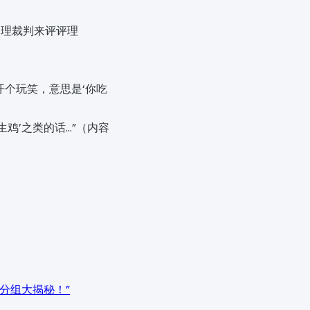
助理裁判来评评理
个玩笑，意思是‘你吃
之类的话...”（内容
分组大揭秘！”