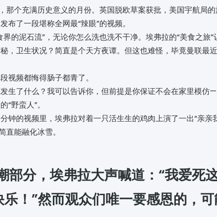
11月，那个充满历史意义的月份。英国脱欧草案获批，美国宇航局
发布了一段堪称全网最“辣眼”的视频。
食界的泥石流”，无论你怎么洗也洗不干净。埃弗拉的“美食之旅
秘，卫生状况？简直是个天方夜谭。但这也难怪，毕竟曼联最近
这段视频都悔得肠子都青了。
底发生了什么？我可以告诉你，但前提是你保证不会在家里模仿—
的“野蛮人”。
分钟的视频里，埃弗拉对着一只活生生的鸡肉上演了一出“亲亲
，简直能融化冰雪。
的高潮部分，埃弗拉大声喊道：“我爱死
快乐！”然而观众们唯一要感恩的，可