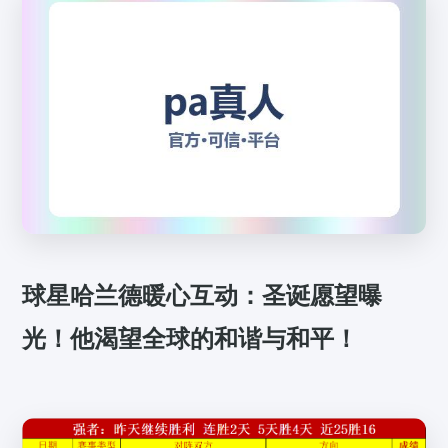
球星哈兰德暖心互动：圣诞愿望曝
光！他渴望全球的和谐与和平！