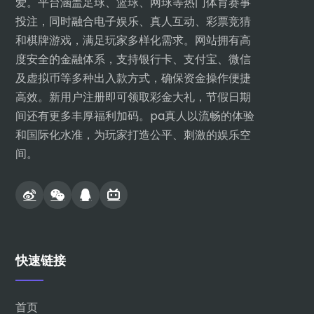
爱。平台涵盖足球、篮球、网球等热门体育赛事
投注，同时融合电子娱乐、真人互动、彩票竞猜
和棋牌游戏，满足玩家多样化需求。网站拥有高
度安全的金融体系，支持银行卡、支付宝、微信
及虚拟币等多种出入款方式，确保资金操作便捷
高效。新用户注册即可领取彩金大礼，节假日期
间还有更多丰厚福利加码。pa真人以流畅的体验
和国际化水准，为玩家打造公平、刺激的娱乐空
间。
快速链接
首页