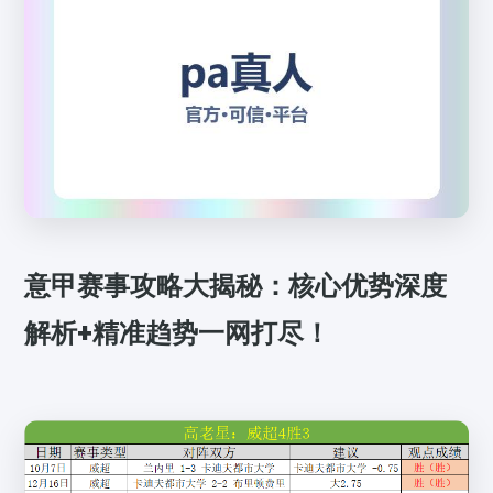
意甲赛事攻略大揭秘：核心优势深度
解析+精准趋势一网打尽！