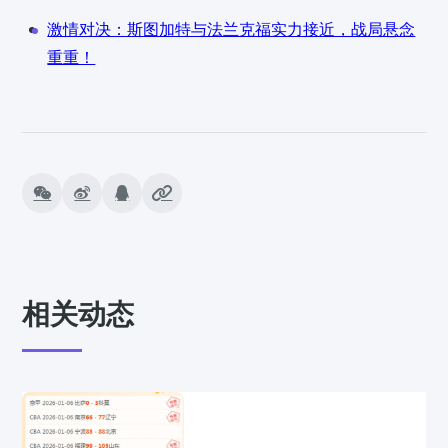
激情对决：斯图加特与法兰克福实力接近，战局悬念
重重！
相关动态