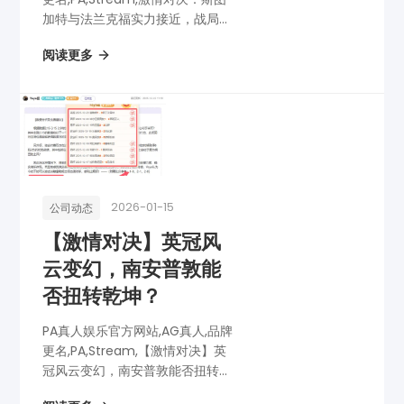
加特与法兰克福实力接近，战局悬
念重重！
阅读更多
2026-01-15
公司动态
【激情对决】英冠风
云变幻，南安普敦能
否扭转乾坤？
PA真人娱乐官方网站,AG真人,品牌
更名,PA,Stream,【激情对决】英
冠风云变幻，南安普敦能否扭转乾
坤？