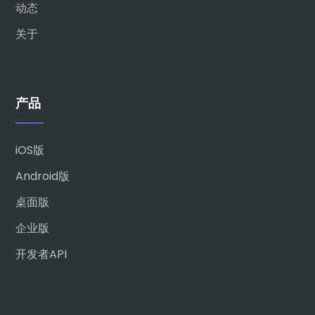
动态
关于
产品
iOS版
Android版
桌面版
企业版
开发者API