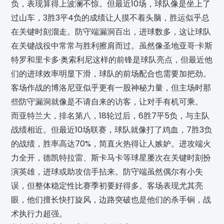
负，表现算得上波澜不惊。但最近10场，球队像是坐上了
过山车，3胜3平4负的成绩让人摸不着头脑，胜运似乎总
在关键时刻溜走。防守端漏洞百出，进球数多，这让球队
在关键战役中常常与胜利擦肩而过。虽然像圣地亚哥·卡斯
特罗和里卡多·奥索利尼这样的前锋是球队亮点，但最近他
们的进球效率明显下滑，球队的前场配合也需要加把劲。
客场作战的博洛尼亚似乎更有一股神秘力量，但主场时那
些防守漏洞就像是不请自来的访客，让对手有机可乘。
而亚特兰大，排名第八，18轮过后，6胜7平5负，与主队
战绩相近。但最近10场联赛，球队就像打了鸡血，7胜3负
的战绩，胜率高达70%，简直火热得让人嫉妒。进攻端火
力全开，德凯特拉雷、斯卡马卡等球星屡次在关键时刻扮
演英雄，进球或助攻信手拈来。防守端虽然偶尔有小失
误，但整体稳定性比赛季初要好得多。客场表现尤其亮
眼，他们擅长快打旋风，边路突破也是他们的杀手锏，战
术执行力超强。