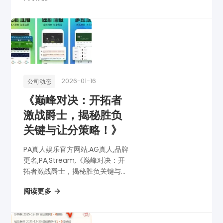
2026-01-16
公司动态
《巅峰对决：开拓者
激战爵士，揭秘胜负
关键与让分策略！》
PA真人娱乐官方网站,AG真人,品牌
更名,PA,Stream,《巅峰对决：开
拓者激战爵士，揭秘胜负关键与让
分策略！》
阅读更多