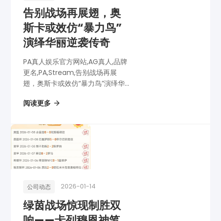
告别战场再展翅，奥
斯卡或效仿“暴力鸟”
演绎华丽逆袭传奇
PA真人娱乐官方网站,AG真人,品牌
更名,PA,Stream,告别战场再展
翅，奥斯卡或效仿“暴力鸟”演绎华
丽逆袭传奇
阅读更多
2026-01-14
公司动态
绿茵战场惊现制胜双
响——卡列穆恩神笔