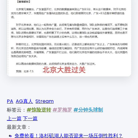
PA
AG真人
Stream
标签云：
#惊险逆转
#罗梅罗
#分钟头球制
上一篇
下一篇
最新文章：
免费抢看！洛杉矶湖人能否迎来一场压倒性胜利？