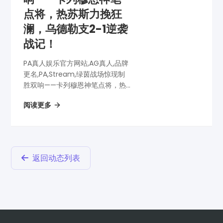
点将，热苏斯力挽狂
澜，乌德勒支2-1逆袭
战记！
PA真人娱乐官方网站,AG真人,品牌
更名,PA,Stream,绿茵战场惊现制
胜双响——卡列穆恩神笔点将，热
苏斯力挽狂澜，乌德勒支2-1逆袭战
阅读更多
记！
返回动态列表