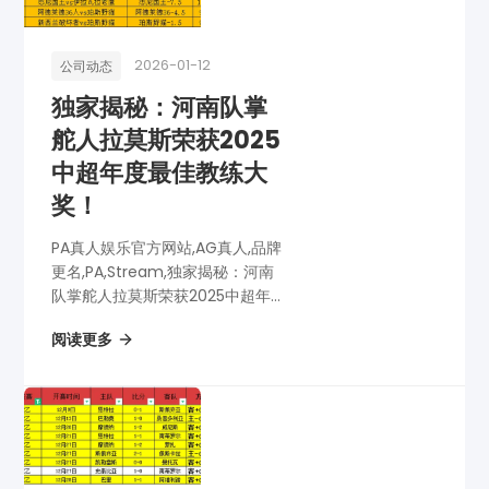
2026-01-12
公司动态
独家揭秘：河南队掌
舵人拉莫斯荣获2025
中超年度最佳教练大
奖！
PA真人娱乐官方网站,AG真人,品牌
更名,PA,Stream,独家揭秘：河南
队掌舵人拉莫斯荣获2025中超年度
最佳教练大奖！
阅读更多