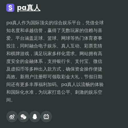
S
pa真人
pa真人作为国际顶尖的综合娱乐平台，凭借全球
知名度和卓越信誉，赢得了无数玩家的信赖与喜
爱。平台涵盖足球、篮球、网球等热门体育赛事
投注，同时融合电子娱乐、真人互动、彩票竞猜
和棋牌游戏，满足玩家多样化需求。网站拥有高
度安全的金融体系，支持银行卡、支付宝、微信
及虚拟币等多种出入款方式，确保资金操作便捷
高效。新用户注册即可领取彩金大礼，节假日期
间还有更多丰厚福利加码。pa真人以流畅的体验
和国际化水准，为玩家打造公平、刺激的娱乐空
间。