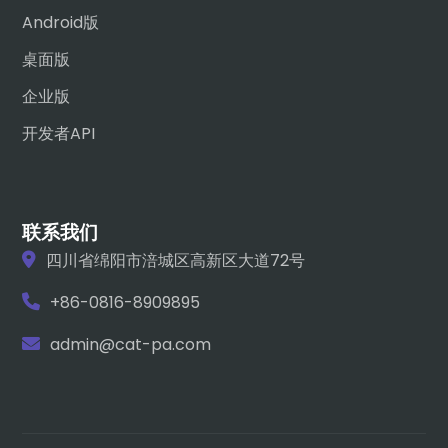
Android版
桌面版
企业版
开发者API
联系我们
四川省绵阳市涪城区高新区大道72号
+86-0816-8909895
admin@cat-pa.com