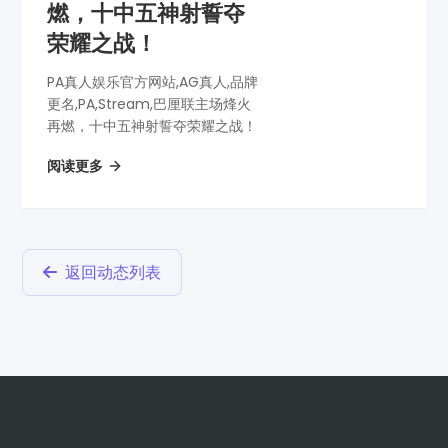
燃，十中五神射誓夺
荣耀之战！
PA真人娱乐官方网站,AG真人,品牌
更名,PA,Stream,巴厘联主场烽火
再燃，十中五神射誓夺荣耀之战！
阅读更多
返回动态列表