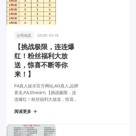
2026-01-13
公司动态
【挑战极限，连连爆
红！粉丝福利大放
送，惊喜不断等你
来！】
PA真人娱乐官方网站,AG真人,品牌
更名,PA,Stream,【挑战极限，连
连爆红！粉丝福利大放送，惊喜不
断等你来！】
阅读更多