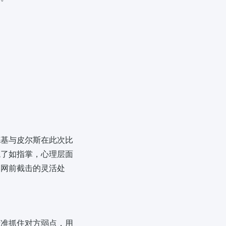
德基与皮尔斯在此次比
境了如指掌，心理层面
是网前截击的灵活处
精准抓住对方弱点，用