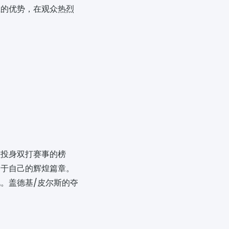
上的优势，在观众热烈
员投身双打赛事的榜
属于自己的辉煌篇章。
。盖德基/皮尔斯的夺