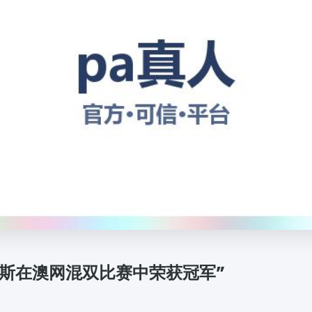
尔斯在澳网混双比赛中荣获冠军”