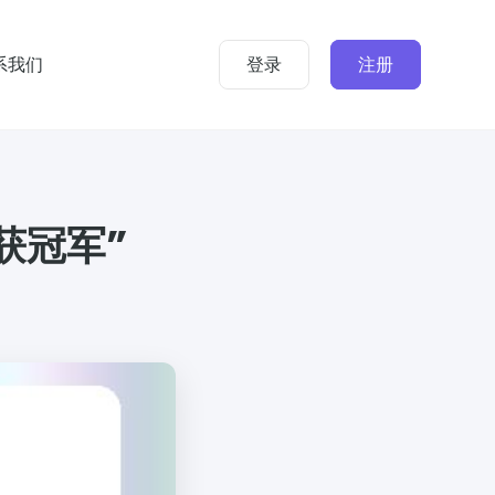
系我们
登录
注册
获冠军”