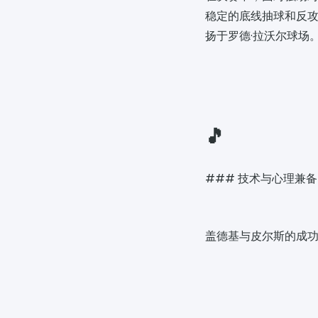
稳定的底线抽球和反
扬于罗德·拉沃尔球场
🎵
### 技术与心理兼
盖德基与皮尔斯的成