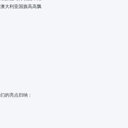
将澳大利亚国旗高高飘
他们的亮点归纳：