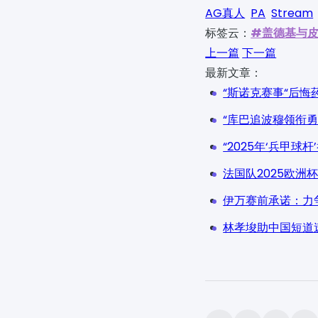
AG真人
PA
Stream
标签云：
#盖德基与
上一篇
下一篇
最新文章：
“斯诺克赛事“后悔
“库巴追波穆领衔勇
“2025年‘兵甲球
法国队2025欧洲
伊万赛前承诺：力
林孝埈助中国短道