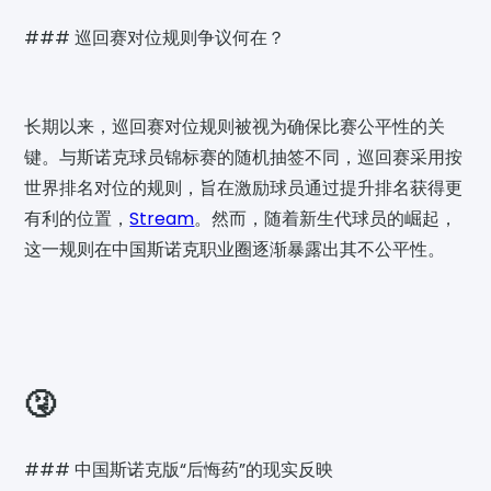
### 巡回赛对位规则争议何在？
长期以来，巡回赛对位规则被视为确保比赛公平性的关
键。与斯诺克球员锦标赛的随机抽签不同，巡回赛采用按
世界排名对位的规则，旨在激励球员通过提升排名获得更
有利的位置，
Stream
。然而，随着新生代球员的崛起，
这一规则在中国斯诺克职业圈逐渐暴露出其不公平性。
🤧
### 中国斯诺克版“后悔药”的现实反映