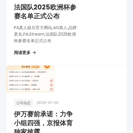
法国队2025欧洲杯参
赛名单正式公布
PA真人娱乐官方网站,AG真人,品牌
更名,PA,Stream,法国队2025欧洲
杯参赛名单正式公布
阅读更多
2026-01-20
公司动态
伊万赛前承诺：力争
小组四强，京报体育
独家披露