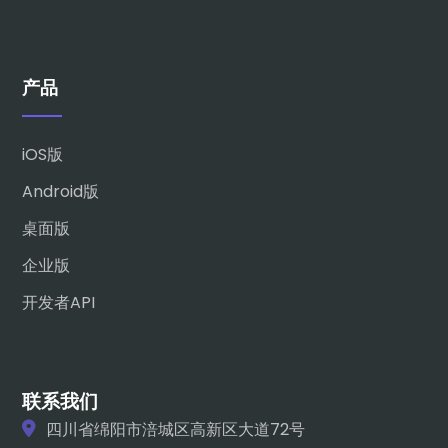
产品
iOS版
Android版
桌面版
企业版
开发者API
联系我们
四川省绵阳市涪城区高新区大道72号