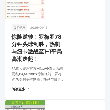
2026-01-18
公司动态
惊险逆转！罗梅罗78
分钟头球制胜，热刺
与纽卡激战至1-1平局
高潮迭起！
PA真人娱乐官方网站,AG真人,品牌
更名,PA,Stream,惊险逆转！罗梅
罗78分钟头球制胜，热刺与纽卡激
战至1-1平局高潮迭起！
阅读更多