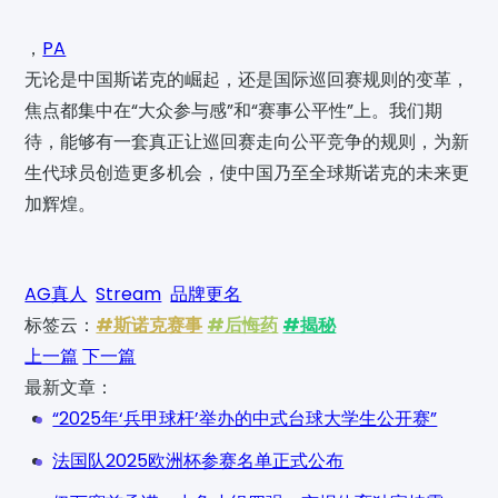
，
PA
无论是中国斯诺克的崛起，还是国际巡回赛规则的变革，
焦点都集中在“大众参与感”和“赛事公平性”上。我们期
待，能够有一套真正让巡回赛走向公平竞争的规则，为新
生代球员创造更多机会，使中国乃至全球斯诺克的未来更
加辉煌。
AG真人
Stream
品牌更名
标签云：
#斯诺克赛事
#后悔药
#揭秘
上一篇
下一篇
最新文章：
“2025年‘兵甲球杆’举办的中式台球大学生公开赛”
法国队2025欧洲杯参赛名单正式公布