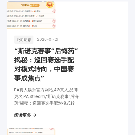
2026-01-21
公司动态
“斯诺克赛事“后悔药”
揭秘：巡回赛选手配
对模式转向，中国赛
事成焦点”
PA真人娱乐官方网站,AG真人,品牌
更名,PA,Stream,“斯诺克赛事“后悔
药”揭秘：巡回赛选手配对模式转
向，中国赛事成焦点”
阅读更多