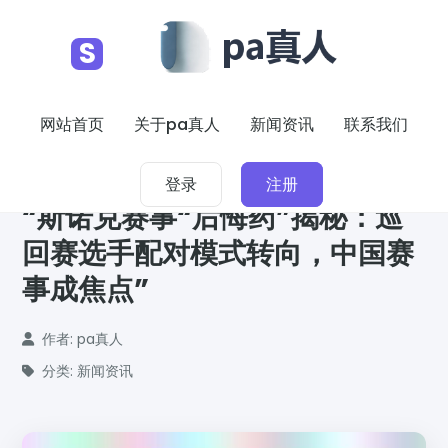
S
网站首页
关于pa真人
新闻资讯
联系我们
2026-01-21
登录
注册
“斯诺克赛事“后悔药”揭秘：巡
回赛选手配对模式转向，中国赛
事成焦点”
作者: pa真人
分类: 新闻资讯