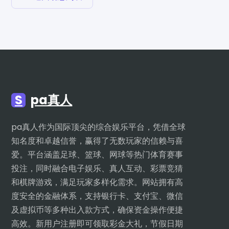
S
pa真人
pa真人作为国际顶尖的综合娱乐平台，凭借全球
知名度和卓越信誉，赢得了无数玩家的信赖与喜
爱。平台涵盖足球、篮球、网球等热门体育赛事
投注，同时融合电子娱乐、真人互动、彩票竞猜
和棋牌游戏，满足玩家多样化需求。网站拥有高
度安全的金融体系，支持银行卡、支付宝、微信
及虚拟币等多种出入款方式，确保资金操作便捷
高效。新用户注册即可领取彩金大礼，节假日期