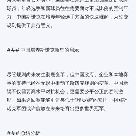
球员，年轻选手和新球员往往需要面对不成比例的赛制压
力。中国斯诺克在培养年轻选手方面的快速崛起，为改变
规则提供了典范意义。
### 中国培养斯诺克新星的启示
尽管规则尚未发生彻底变革，但中国政府、企业和本地赛
事的支持已经在无形中推动了斯诺克规则的变革。中国新
锐不仅需要高水平对抗机会，更需要公平公正的赛制激
励。如果巡回赛能够引进类似于“球员赛”的安排，中国斯
诺克军团或许能够在未来培育出更多世界冠军。
### 总结分析