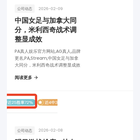
2026-02-09
公司动态
中国女足与加拿大同
分，米利西奇战术调
整显成效
PA真人娱乐官方网站,AG真人,品牌
更名,PA,Stream,中国女足与加拿
大同分，米利西奇战术调整显成效
阅读更多
2026-02-08
公司动态