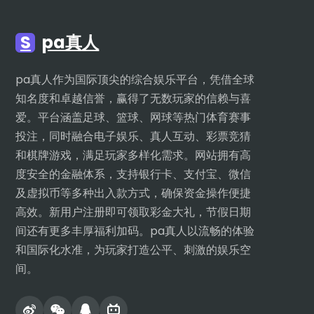
S
pa真人
pa真人作为国际顶尖的综合娱乐平台，凭借全球
知名度和卓越信誉，赢得了无数玩家的信赖与喜
爱。平台涵盖足球、篮球、网球等热门体育赛事
投注，同时融合电子娱乐、真人互动、彩票竞猜
和棋牌游戏，满足玩家多样化需求。网站拥有高
度安全的金融体系，支持银行卡、支付宝、微信
及虚拟币等多种出入款方式，确保资金操作便捷
高效。新用户注册即可领取彩金大礼，节假日期
间还有更多丰厚福利加码。pa真人以流畅的体验
和国际化水准，为玩家打造公平、刺激的娱乐空
间。