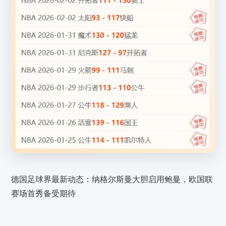
德国足球界最新动态：纳格尔斯曼大胆启用鲍曼，欧国联
赛场首秀备受期待