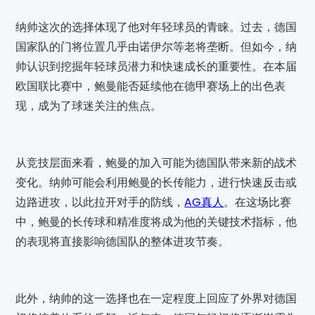
纳帅这次的选择体现了他对年轻球员的青睐。过去，德国
国家队的门将位置几乎由诺伊尔等老将垄断。但如今，纳
帅认识到挖掘年轻球员潜力和快速成长的重要性。在本届
欧国联比赛中，鲍曼能否延续他在德甲赛场上的出色表
现，成为了球迷关注的焦点。
从竞技层面来看，鲍曼的加入可能为德国队带来新的战术
变化。纳帅可能会利用鲍曼的长传能力，进行快速反击或
边路进攻，以此拉开对手的防线，
AG真人
。在这场比赛
中，鲍曼的长传球和精准度将成为他的关键技术指标，他
的表现将直接影响德国队的整体进攻节奏。
此外，纳帅的这一选择也在一定程度上回应了外界对德国