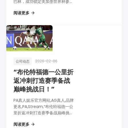
巴林，成功锁定美加墨世界杯参赛
资格。
阅读更多
2026-02-06
公司动态
“布伦特福德一公里折
返冲刺打造赛季备战
巅峰挑战日！”
PA真人娱乐官方网站,AG真人,品牌
更名,PA,Stream,“布伦特福德一公
里折返冲刺打造赛季备战巅峰挑战
日！”
阅读更多