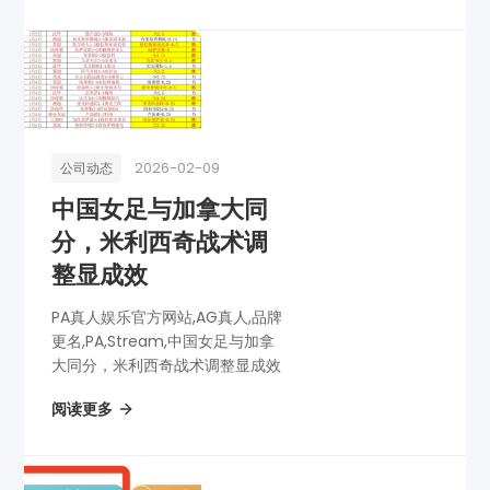
2026-02-09
公司动态
中国女足与加拿大同
分，米利西奇战术调
整显成效
PA真人娱乐官方网站,AG真人,品牌
更名,PA,Stream,中国女足与加拿
大同分，米利西奇战术调整显成效
阅读更多