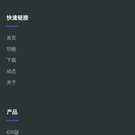
快速链接
首页
功能
下载
动态
关于
产品
iOS版