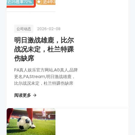
2026-02-08
公司动态
明日激战雄鹿，比尔
战况未定，杜兰特踝
伤缺席
PA真人娱乐官方网站,AG真人,品牌
更名,PA,Stream,明日激战雄鹿，
比尔战况未定，杜兰特踝伤缺席
阅读更多