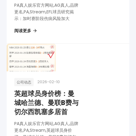
PA真人娱乐官方网站,AG真人,品牌
更名,PA,Stream,EFL球员研究揭
示：加时赛阶段伤病风险加大
阅读更多
2026-02-10
公司动态
英超球员身价榜：曼
城哈兰德、曼联B费与
切尔西凯塞多居首
PA真人娱乐官方网站,AG真人,品牌
更名,PA,Stream,英超球员身价