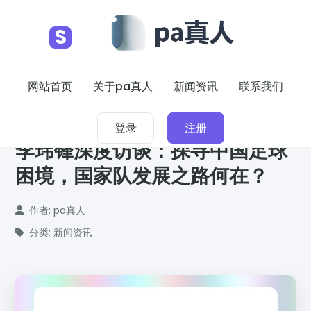
S
网站首页
关于pa真人
新闻资讯
联系我们
2026-02-11
登录
注册
李玮锋深度访谈：探寻中国足球
困境，国家队发展之路何在？
作者: pa真人
分类: 新闻资讯