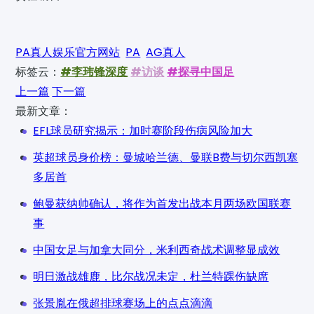
PA真人娱乐官方网站
PA
AG真人
标签云：
#李玮锋深度
#访谈
#探寻中国足
上一篇
下一篇
最新文章：
EFL球员研究揭示：加时赛阶段伤病风险加大
英超球员身价榜：曼城哈兰德、曼联B费与切尔西凯塞
多居首
鲍曼获纳帅确认，将作为首发出战本月两场欧国联赛
事
中国女足与加拿大同分，米利西奇战术调整显成效
明日激战雄鹿，比尔战况未定，杜兰特踝伤缺席
张景胤在俄超排球赛场上的点点滴滴