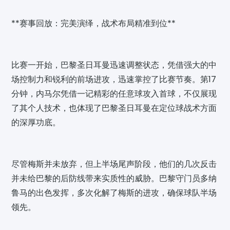
**赛事回放：完美演绎，战术布局精准到位**
比赛一开始，巴黎圣日耳曼迅速调整状态，凭借强大的中
场控制力和锐利的前场进攻，迅速掌控了比赛节奏。第17
分钟，内马尔凭借一记精彩的任意球攻入首球，不仅展现
了其个人技术，也体现了巴黎圣日耳曼在定位球战术方面
的深厚功底。
尽管梅斯并未放弃，但上半场尾声阶段，他们的几次反击
并未给巴黎的后防线带来实质性的威胁。巴黎守门员多纳
鲁马的出色发挥，多次化解了梅斯的进攻，确保球队半场
领先。