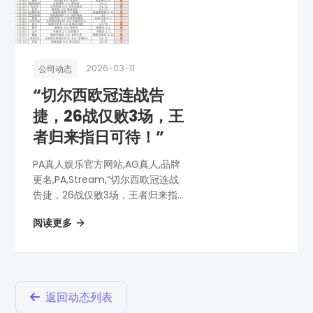
2026-03-11
公司动态
“切尔西欧冠连战告
捷，26战仅败3场，王
者归来指日可待！”
PA真人娱乐官方网站,AG真人,品牌
更名,PA,Stream,“切尔西欧冠连战
告捷，26战仅败3场，王者归来指
日可待！”
阅读更多
返回动态列表