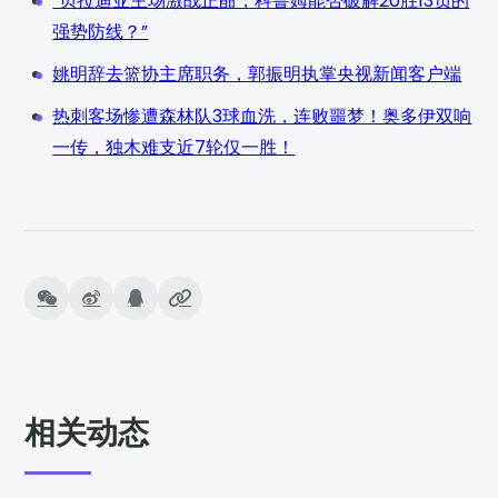
“贝拉迪亚主场激战正酣，科鲁姆能否破解20胜13负的
强势防线？”
姚明辞去篮协主席职务，郭振明执掌央视新闻客户端
热刺客场惨遭森林队3球血洗，连败噩梦！奥多伊双响
一传，独木难支近7轮仅一胜！
相关动态