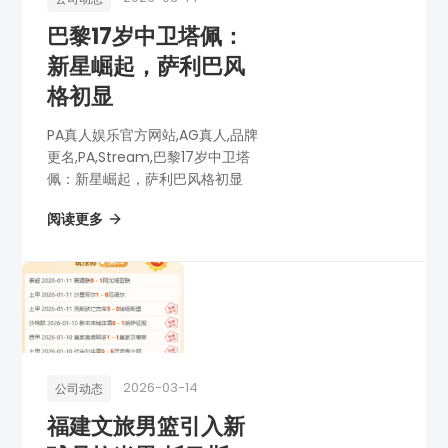
巴黎17岁中卫塔佩：
新星崛起，萨利巴风
格初显
PA真人娱乐官方网站,AG真人,品牌
更名,PA,Stream,巴黎17岁中卫塔
佩：新星崛起，萨利巴风格初显
阅读更多
2026-03-14
公司动态
福建文旅男篮引入新