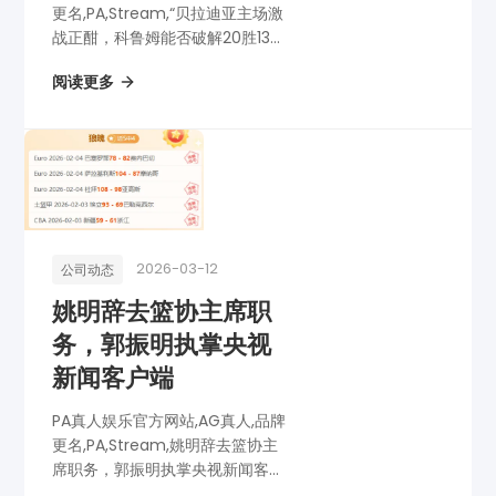
更名,PA,Stream,“贝拉迪亚主场激
战正酣，科鲁姆能否破解20胜13负
的强势防线？”
阅读更多
2026-03-12
公司动态
姚明辞去篮协主席职
务，郭振明执掌央视
新闻客户端
PA真人娱乐官方网站,AG真人,品牌
更名,PA,Stream,姚明辞去篮协主
席职务，郭振明执掌央视新闻客户
端