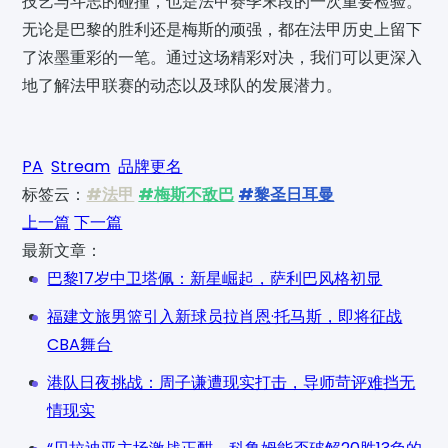
技艺与斗志的碰撞，也是法甲赛季末段的一次重要检验。
无论是巴黎的胜利还是梅斯的顽强，都在法甲历史上留下
了浓墨重彩的一笔。通过这场精彩对决，我们可以更深入
地了解法甲联赛的动态以及球队的发展潜力。
PA
Stream
品牌更名
标签云：
#法甲
#梅斯不敌巴
#黎圣日耳曼
上一篇
下一篇
最新文章：
巴黎17岁中卫塔佩：新星崛起，萨利巴风格初显
福建文旅男篮引入新球员拉肖恩·托马斯，即将征战
CBA舞台
港队日夜挑战：周子谦遭现实打击，导师苛评难挡无
情现实