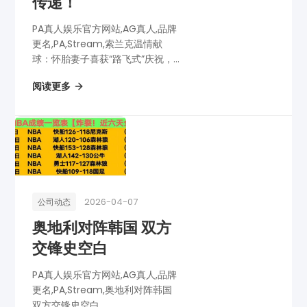
传递！
PA真人娱乐官方网站,AG真人,品牌
更名,PA,Stream,索兰克温情献
球：怀胎妻子喜获“路飞式”庆祝，
进球喜悦双倍传递！
阅读更多
2026-04-07
公司动态
奥地利对阵韩国 双方
交锋史空白
PA真人娱乐官方网站,AG真人,品牌
更名,PA,Stream,奥地利对阵韩国
双方交锋史空白