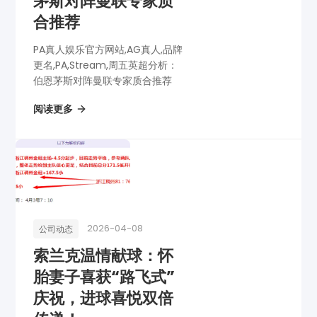
茅斯对阵曼联专家质
合推荐
PA真人娱乐官方网站,AG真人,品牌
更名,PA,Stream,周五英超分析：
伯恩茅斯对阵曼联专家质合推荐
阅读更多
2026-04-08
公司动态
索兰克温情献球：怀
胎妻子喜获“路飞式”
庆祝，进球喜悦双倍