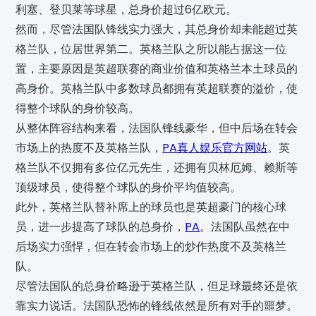
利塞、登贝莱等球星，总身价超过6亿欧元。
然而，尽管法国队锋线实力强大，其总身价却未能超过英
格兰队，位居世界第二。英格兰队之所以能占据这一位
置，主要原因是英超联赛的商业价值和英格兰本土球员的
高身价。英格兰队中多数球员都拥有英超联赛的溢价，使
得整个球队的身价较高。
从整体阵容结构来看，法国队锋线豪华，但中后场在转会
市场上的热度不及英格兰队，
PA真人娱乐官方网站
。英
格兰队不仅拥有多位亿元先生，还拥有贝林厄姆、赖斯等
顶级球员，使得整个球队的身价平均值较高。
此外，英格兰队替补席上的球员也是英超豪门的核心球
员，进一步提高了球队的总身价，
PA
。法国队虽然在中
后场实力强悍，但在转会市场上的炒作热度不及英格兰
队。
尽管法国队的总身价略逊于英格兰队，但足球最终还是依
靠实力说话。法国队恐怖的锋线依然是所有对手的噩梦。