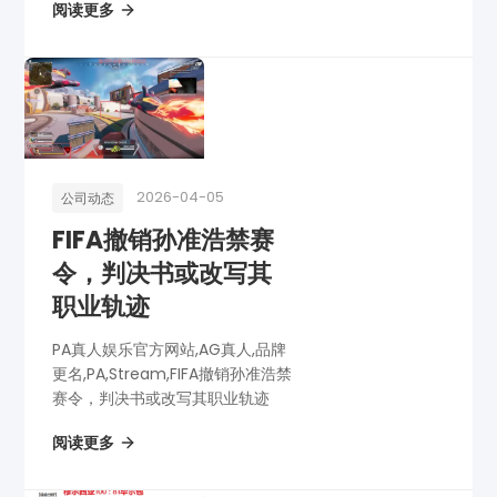
阅读更多
2026-04-05
公司动态
FIFA撤销孙准浩禁赛
令，判决书或改写其
职业轨迹
PA真人娱乐官方网站,AG真人,品牌
更名,PA,Stream,FIFA撤销孙准浩禁
赛令，判决书或改写其职业轨迹
阅读更多