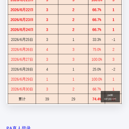
PA真人登录