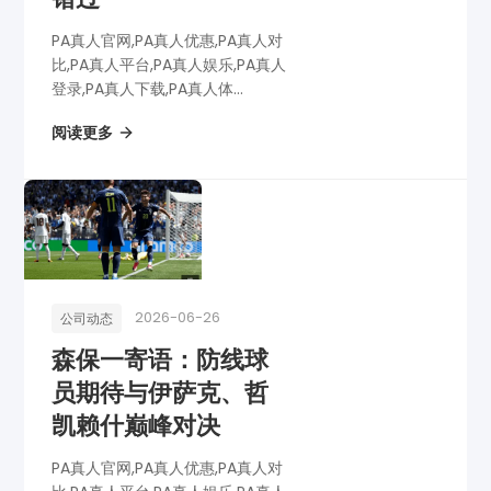
PA真人官网,PA真人优惠,PA真人对
比,PA真人平台,PA真人娱乐,PA真人
登录,PA真人下载,PA真人体
验,2026世界杯前瞻PA真人对比：
阅读更多
摩洛哥对阵海地，推荐分析不容错
过
2026-06-26
公司动态
森保一寄语：防线球
员期待与伊萨克、哲
凯赖什巅峰对决
PA真人官网,PA真人优惠,PA真人对