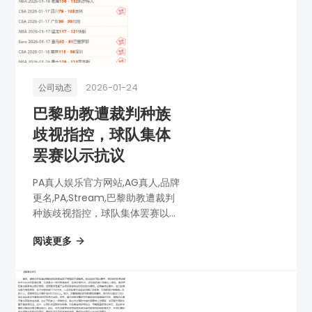
2026-01-24
公司动态
巴黎助教遭裁判种族
歧视指控，球队集体
罢赛以示抗议
PA真人娱乐官方网站,AG真人,品牌
更名,PA,Stream,巴黎助教遭裁判
种族歧视指控，球队集体罢赛以示
抗议
阅读更多