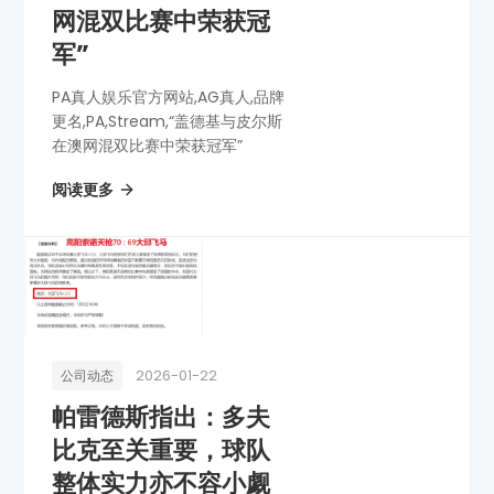
网混双比赛中荣获冠
军”
PA真人娱乐官方网站,AG真人,品牌
更名,PA,Stream,“盖德基与皮尔斯
在澳网混双比赛中荣获冠军”
阅读更多
2026-01-22
公司动态
帕雷德斯指出：多夫
比克至关重要，球队
整体实力亦不容小觑