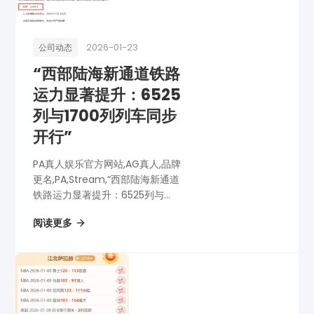
2026-01-23
公司动态
“西部陆海新通道铁路
运力显著提升：6525
列与1700列列车同步
开行”
PA真人娱乐官方网站,AG真人,品牌
更名,PA,Stream,“西部陆海新通道
铁路运力显著提升：6525列与
1700列列车同步开行”
阅读更多