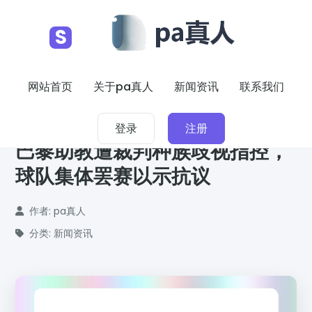
S
网站首页
关于pa真人
新闻资讯
联系我们
2026-01-24
登录
注册
巴黎助教遭裁判种族歧视指控，
球队集体罢赛以示抗议
作者: pa真人
分类: 新闻资讯