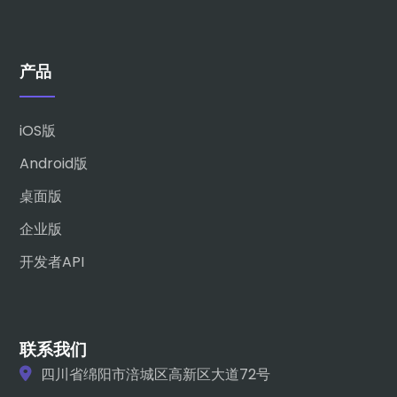
产品
iOS版
Android版
桌面版
企业版
开发者API
联系我们
四川省绵阳市涪城区高新区大道72号