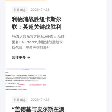
2026-01-23
公司动态
利物浦战胜纽卡斯尔
联：英超关键战胜利
PA真人娱乐官方网站,AG真人,品牌
更名,PA,Stream,利物浦战胜纽卡
斯尔联：英超关键战胜利
阅读更多
2026-01-22
公司动态
“盖德基与皮尔斯在澳