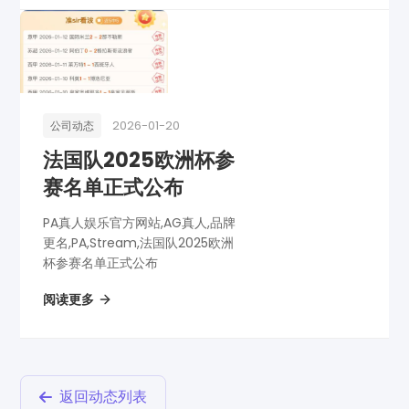
2026-01-20
公司动态
法国队2025欧洲杯参
赛名单正式公布
PA真人娱乐官方网站,AG真人,品牌
更名,PA,Stream,法国队2025欧洲
杯参赛名单正式公布
阅读更多
返回动态列表