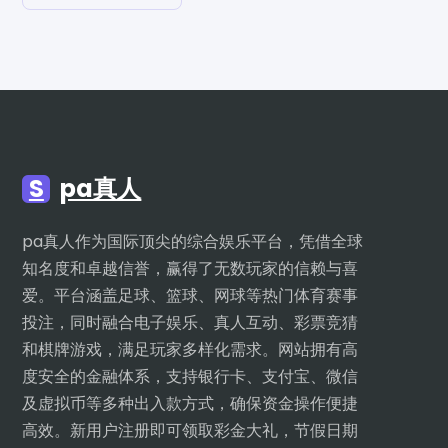
S
pa真人
pa真人作为国际顶尖的综合娱乐平台，凭借全球
知名度和卓越信誉，赢得了无数玩家的信赖与喜
爱。平台涵盖足球、篮球、网球等热门体育赛事
投注，同时融合电子娱乐、真人互动、彩票竞猜
和棋牌游戏，满足玩家多样化需求。网站拥有高
度安全的金融体系，支持银行卡、支付宝、微信
及虚拟币等多种出入款方式，确保资金操作便捷
高效。新用户注册即可领取彩金大礼，节假日期