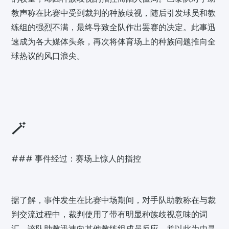
教声称在比赛中受到裁判的种族歧视，随后引发球员和教
练组的强烈不满，最终导致全队作出罢赛的决定。此事迅
速成为各大媒体头条，再次将体育场上的种族问题推向全
球热议的风口浪尖。
🪄
### 事件经过：赛场上惊人的指控
据了解，事件发生在比赛中场期间，对手队助教称在与裁
判交流过程中，裁判使用了带有明显种族歧视意味的词
汇。该队助教迅速向其他教练组成员反应，并以此为由寻