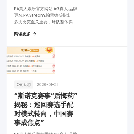
PA真人娱乐官方网站,AG真人,品牌
更名,PA,Stream,帕雷德斯指出：
多夫比克至关重要，球队整体实力
亦不容小觑
阅读更多
2026-01-21
公司动态
“斯诺克赛事“后悔药”
揭秘：巡回赛选手配
对模式转向，中国赛
事成焦点”