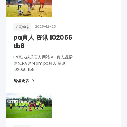
2025-12-25
公司动态
pa真人 资讯 102056
tb8
PA真人娱乐官方网站,AG真人,品牌
更名,PA,Stream,pa真人 资讯
102056 tb8
阅读更多