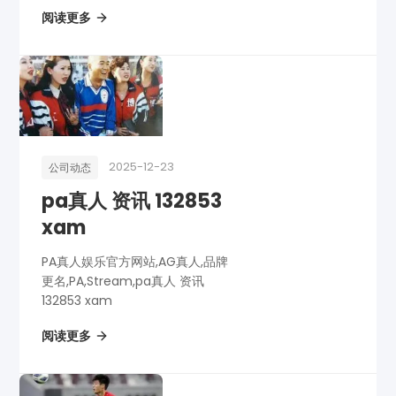
阅读更多
2025-12-23
公司动态
pa真人 资讯 132853
xam
PA真人娱乐官方网站,AG真人,品牌
更名,PA,Stream,pa真人 资讯
132853 xam
阅读更多