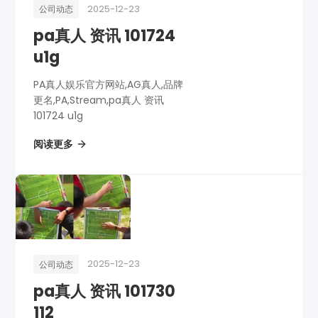
2025-12-23
公司动态
pa真人 资讯 101724
u1g
PA真人娱乐官方网站,AG真人,品牌
更名,PA,Stream,pa真人 资讯
101724 u1g
阅读更多
2025-12-23
公司动态
pa真人 资讯 101730
112