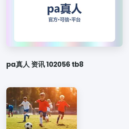
pa真人 资讯 102056 tb8