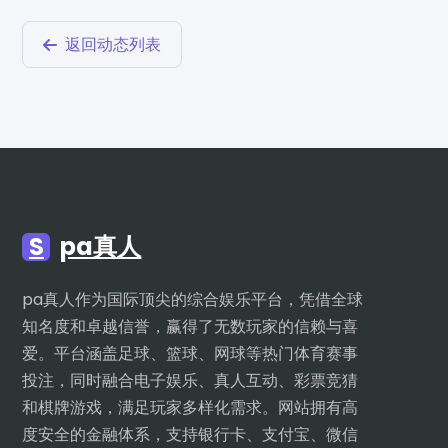
返回动态列表
S
pa真人
pa真人作为国际顶尖的综合娱乐平台，凭借全球
知名度和卓越信誉，赢得了无数玩家的信赖与喜
爱。平台涵盖足球、篮球、网球等热门体育赛事
投注，同时融合电子娱乐、真人互动、彩票竞猜
和棋牌游戏，满足玩家多样化需求。网站拥有高
度安全的金融体系，支持银行卡、支付宝、微信