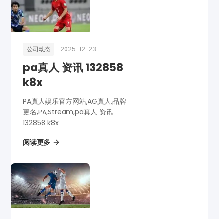
2025-12-23
公司动态
pa真人 资讯 132858
k8x
PA真人娱乐官方网站,AG真人,品牌
更名,PA,Stream,pa真人 资讯
132858 k8x
阅读更多